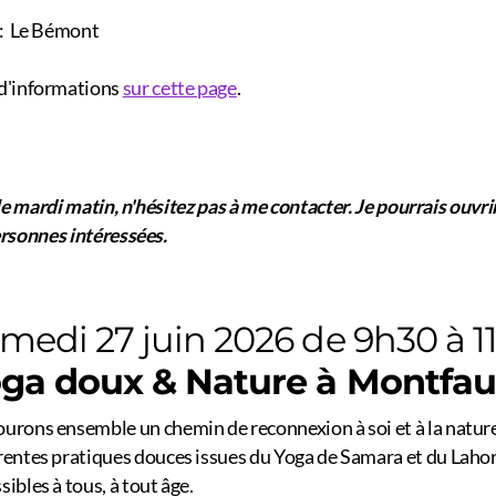
 : Le Bémont
 d'informations
sur cette page
.
le mardi matin, n'hésitez pas à me contacter. Je pourrais ouvri
ersonnes intéressées.
medi 27 juin 2026 de 9h30 à 1
ga doux & Nature à Montfa
urons ensemble un chemin de reconnexion à soi et à la nature,
rentes pratiques douces issues du Yoga de Samara et du Laho
sibles à tous, à tout âge.