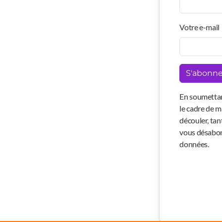
Votre e-mail
S'abonne
En soumettan
le cadre de m
découler, tan
vous désabonn
données.