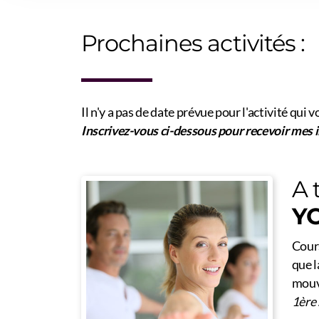
Prochaines activités :
Il n'y a pas de date prévue pour l'activité qui v
Inscrivez-vous ci-dessous pour recevoir mes i
A 
Y
Cour
que l
mouv
1ère 