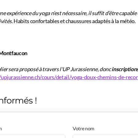
e expérience du yoga n’est nécessaire, il suffit d’être capabl
ivités.
Habits confortables et chaussures adaptés à la météo.
 Montfaucon
travers l'UP Jurassienne, donc
inscription
//upjurassienne.ch/cours/detail/yoga-doux-chemins-de-rec
nformés !
m
Votre nom