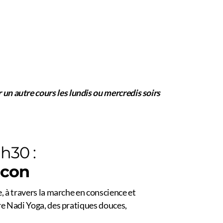
r un autre cours les lundis ou mercredis soirs
1h30 :
ucon
 à travers la marche en conscience et
re Nadi Yoga, des pratiques douces,