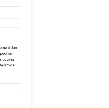
quement dans
 peut en
ous pouvez
facer vos