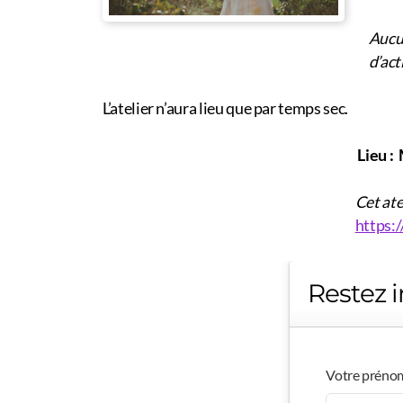
Aucun
d’act
L’atelier n’aura lieu que par temps sec.
Lieu :
Cet atelier sera proposé à 
https:
Restez i
Votre préno