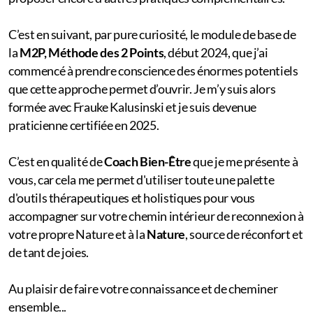
C’est en suivant, par pure curiosité, le module de base de
la
M2P, Méthode des 2 Points
, début 2024, que j’ai
commencé à prendre conscience des énormes potentiels
que cette approche permet d’ouvrir. Je m’y suis alors
formée avec Frauke Kalusinski et je suis devenue
praticienne certifiée en 2025.
C’est en qualité de
Coach Bien-Être
que je me présente à
vous, car cela me permet d'utiliser toute une palette
d'outils thérapeutiques et holistiques pour vous
accompagner sur votre chemin intérieur de reconnexion à
votre propre Nature et à la
Nature
, source de réconfort et
de tant de joies.
Au plaisir de faire votre connaissance et de cheminer
ensemble...