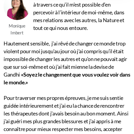
à travers ce qu’il m’est possible d’en
percevoir à l’intérieur de moi-même, dans
Vidéos de Yoga
mes relations avec les autres, la Nature et
Monique
tout ce qui nous entoure.
Imbert
Hautement sensible, j’ai rêvé de changer ce monde trop
violent pour moi jusqu’au jour où j’ai compris qu’il était
impossible de changer les autres et qu’on ne pouvait agir
que sur soi-même et où j’ai fait mienne la devise de
Gandhi
«Soyez le changement que vous voulez voir dans
le monde.»
Pour traverser mes propres épreuves, je me suis sentie
guidée intérieurement et j’ai eu la chance de rencontrer
les thérapeutes dont j’avais besoin au bon moment. Ainsi
j’ai guéri mes plus grandes blessures et j’ai appris à me
connaître pour mieux respecter mes besoins, accepter