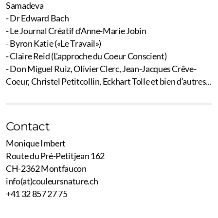
Samadeva
- Dr Edward Bach
- Le Journal Créatif d’Anne-Marie Jobin
- Byron Katie («Le Travail»)
- Claire Reid (L’approche du Coeur Conscient)
- Don Miguel Ruiz, Olivier Clerc, Jean-Jacques Crêve-
Coeur, Christel Petitcollin, Eckhart Tolle et bien d’autres...
Contact
Monique Imbert
Route du Pré-Petitjean 162
CH-2362 Montfaucon
info(at)couleursnature.ch
+41 32 857 27 75