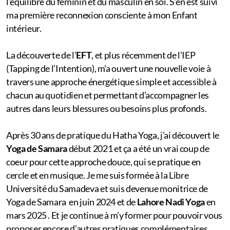
l’équilibre du féminin et du masculin en soi. S'en est suivi
ma première reconnexion consciente à mon Enfant
intérieur.
La découverte de l’
EFT
, et plus récemment de l’IEP
(Tapping de l’Intention), m’a ouvert une nouvelle voie à
travers une approche énergétique simple et accessible à
chacun au quotidien et permettant d’accompagner les
autres dans leurs blessures ou besoins plus profonds.
Après 30 ans de pratique du Hatha Yoga, j’ai découvert le
Yoga de Samara
début 2021 et ça a été un vrai coup de
coeur pour cette approche douce, qui se pratique en
cercle et en musique. Je me suis formée à la Libre
Université du Samadeva et suis devenue monitrice de
Yoga de Samara en juin 2024 et de
Lahore Nadi Yoga
en
mars 2025 . Et je continue à m’y former pour pouvoir vous
proposer encore d’autres pratiques complémentaires.