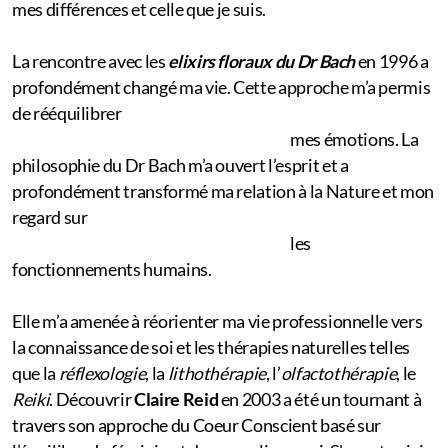
mes différences et celle que je suis.
La rencontre avec les
elixirs floraux du Dr Bach
en 1996 a
profondément changé ma vie. Cette approche m’a permis
de rééquilibrer
mes émotions. La
philosophie du Dr Bach m’a ouvert l’esprit et a
profondément transformé ma relation à la Nature et mon
regard sur
les
fonctionnements humains.
Elle m’a amenée à réorienter ma vie professionnelle vers
la connaissance de soi et les thérapies naturelles telles
que la
réflexologie
, la
lithothérapie
, l’
olfactothérapie
, le
Reiki
. Découvrir
Claire Reid
en 2003 a été un tournant à
travers son approche du Coeur Conscient basé sur