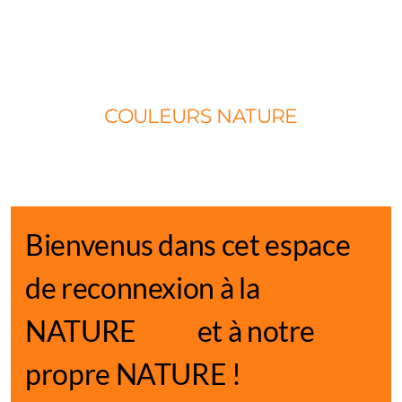
COULEURS NATURE
EFT
Bienvenus dans cet espace
M2P
de reconnexion à la
Enfant intérieur
NATURE et à notre
Fleurs de Bach
Cercles de Pardon
propre NATURE !