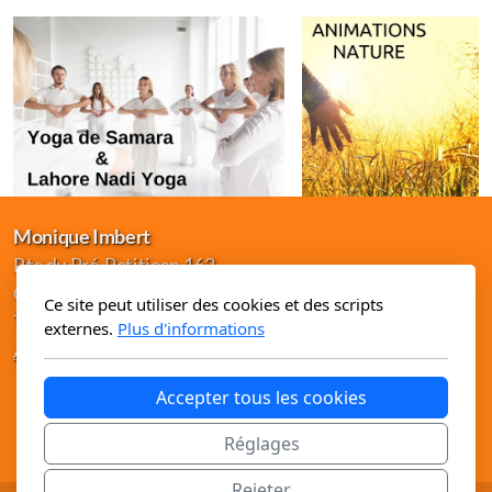
Monique Imbert
Rte du Pré-Petitjean 162
CH-2362 Montfaucon
Ce site peut utiliser des cookies et des scripts
T. +41 32 857 27 75
externes.
Plus d'informations
Accueil
Mentions légales
Accepter tous les cookies
Réglages
Rejeter