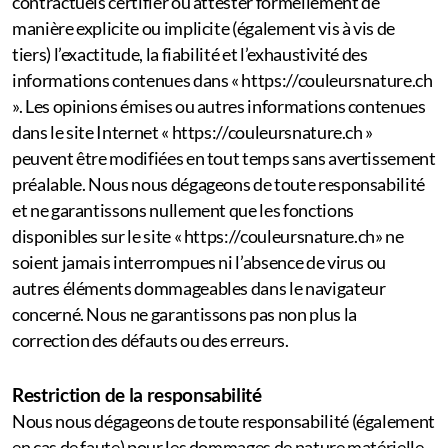
contractuels certifier ou attester formellement de
manière explicite ou implicite (également vis à vis de
tiers) l’exactitude, la fiabilité et l’exhaustivité des
informations contenues dans « https://couleursnature.ch
». Les opinions émises ou autres informations contenues
dans le site Internet « https://couleursnature.ch »
peuvent être modifiées en tout temps sans avertissement
préalable. Nous nous dégageons de toute responsabilité
et ne garantissons nullement que les fonctions
disponibles sur le site « https://couleursnature.ch» ne
soient jamais interrompues ni l’absence de virus ou
autres éléments dommageables dans le navigateur
concerné. Nous ne garantissons pas non plus la
correction des défauts ou des erreurs.
Restriction de la responsabilité
Nous nous dégageons de toute responsabilité (également
en cas de faute) pour les dommages de nature matérielle