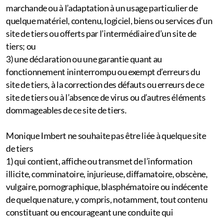
marchande ou à l’adaptation à un usage particulier de
quelque matériel, contenu, logiciel, biens ou services d’un
site de tiers ou offerts par l’intermédiaire d’un site de
tiers; ou
3) une déclaration ou une garantie quant au
fonctionnement ininterrompu ou exempt d’erreurs du
site de tiers, à la correction des défauts ou erreurs de ce
site de tiers ou à l’absence de virus ou d’autres éléments
dommageables de ce site de tiers.
Monique Imbert ne souhaite pas être liée à quelque site
de tiers
1) qui contient, affiche ou transmet de l’information
illicite, comminatoire, injurieuse, diffamatoire, obscène,
vulgaire, pornographique, blasphématoire ou indécente
de quelque nature, y compris, notamment, tout contenu
constituant ou encourageant une conduite qui