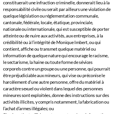
constituerait une infraction criminelle, donnerait lieu à la
responsabilité civile ou serait par ailleurs une violation de
quelque législation ou réglementation communale,
cantonale, fédérale, locale, étatique, provinciale,
nationale ou internationale, qui est susceptible de porter
atteinte ou de nuire aux activités, aux entreprises, à la
crédibilité ou à l’intégrité de Monique Imbert, ou qui
contient, affiche ou transmet quelque matériel ou
information de quelque nature qui encourage le racisme,
le sectarisme, la haine ou toute forme de sévices
corporels contre un groupe ou une personne, qui pourrait
être préjudiciable aux mineurs, qui vise ou préconise le
harcèlement d’une autre personne, offre du matériel à
caractère sexuel ou violent dans lequel des personnes
mineures sont exploitées, donne des instructions sur des
activités illicites, y compris notamment, la fabrication ou
l’achat d’armes illégales; ou