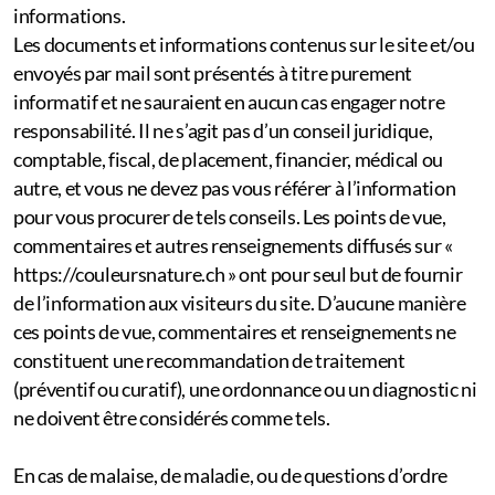
informations.
Les documents et informations contenus sur le site et/ou
envoyés par mail sont présentés à titre purement
informatif et ne sauraient en aucun cas engager notre
responsabilité. Il ne s’agit pas d’un conseil juridique,
comptable, fiscal, de placement, financier, médical ou
autre, et vous ne devez pas vous référer à l’information
pour vous procurer de tels conseils. Les points de vue,
commentaires et autres renseignements diffusés sur «
https://couleursnature.ch » ont pour seul but de fournir
de l’information aux visiteurs du site. D’aucune manière
ces points de vue, commentaires et renseignements ne
constituent une recommandation de traitement
(préventif ou curatif), une ordonnance ou un diagnostic ni
ne doivent être considérés comme tels.
En cas de malaise, de maladie, ou de questions d’ordre