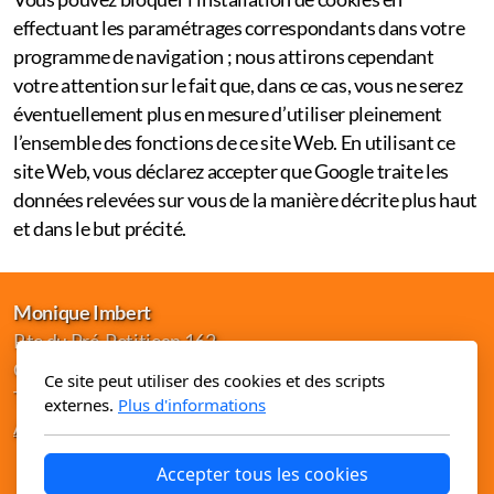
effectuant les paramétrages correspondants dans votre
programme de navigation ; nous attirons cependant
votre attention sur le fait que, dans ce cas, vous ne serez
éventuellement plus en mesure d’utiliser pleinement
l’ensemble des fonctions de ce site Web. En utilisant ce
site Web, vous déclarez accepter que Google traite les
données relevées sur vous de la manière décrite plus haut
et dans le but précité.
Monique Imbert
Rte du Pré-Petitjean 162
CH-2362 Montfaucon
Ce site peut utiliser des cookies et des scripts
T. +41 32 857 27 75
externes.
Plus d'informations
Accueil
Mentions légales
Accepter tous les cookies