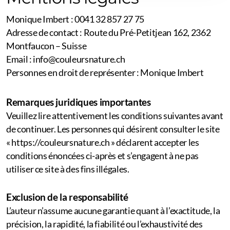
Monique Imbert : 0041 32 857 27 75
Vidéos de Yoga
Adresse de contact : Route du Pré-Petitjean 162, 2362
Montfaucon – Suisse
Email : info@couleursnature.ch
Personnes en droit de représenter : Monique Imbert
Remarques juridiques importantes
Veuillez lire attentivement les conditions suivantes avant
de continuer. Les personnes qui désirent consulter le site
« https://couleursnature.ch » déclarent accepter les
conditions énoncées ci-après et s’engagent à ne pas
utiliser ce site à des fins illégales.
Exclusion de la responsabilité
L’auteur n’assume aucune garantie quant à l’exactitude, la
précision, la rapidité, la fiabilité ou l’exhaustivité des